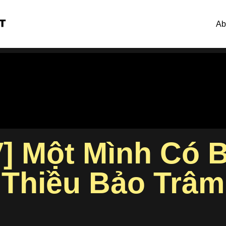
Ab
V] Một Mình Có 
Thiều Bảo Trâm